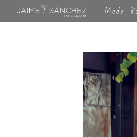
Moda
R