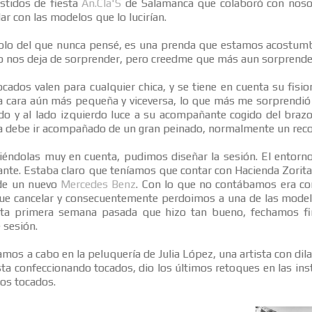
estidos de fiesta
An.Cla'S
de Salamanca que colaboró con nosotr
dar con las modelos que lo lucirían.
olo del que nunca pensé, es una prenda que estamos acostumbr
o nos deja de sorprender, pero creedme que más aun sorprende 
cados valen para cualquier chica, y se tiene en cuenta su fisi
la cara aún más pequeña y viceversa, lo que más me sorprendió 
o y al lado izquierdo luce a su acompañante cogido del brazo.
da debe ir acompañado de un gran peinado, normalmente un reco
niéndolas muy en cuenta, pudimos diseñar la sesión. El entorno
gante. Estaba claro que teníamos que contar con Hacienda Zori
 de un nuevo
Mercedes Benz
. Con lo que no contábamos era co
ue cancelar y consecuentemente perdoimos a una de las model
esta primera semana pasada que hizo tan bueno, fechamos fi
 sesión.
amos a cabo en la peluquería de Julia López, una artista con dila
ista confeccionando tocados, dio los últimos retoques en las in
ios tocados.