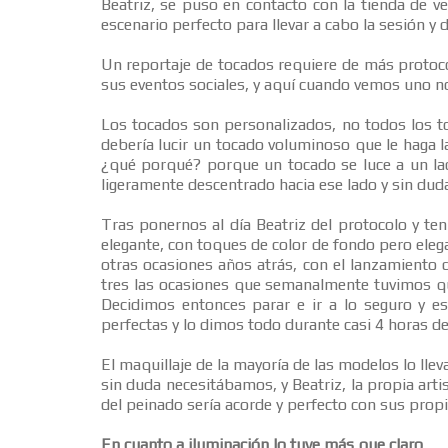
Beatriz, se puso en contacto con la tienda de v
escenario perfecto para llevar a cabo la sesión y 
Un reportaje de tocados requiere de más protoc
sus eventos sociales, y aquí cuando vemos uno n
Los tocados son personalizados, no todos los to
debería lucir un tocado voluminoso que le haga 
¿qué porqué? porque un tocado se luce a un lad
ligeramente descentrado hacia ese lado y sin du
Tras ponernos al día Beatriz del protocolo y te
elegante, con toques de color de fondo pero ele
otras ocasiones años atrás, con el lanzamiento
tres las ocasiones que semanalmente tuvimos q
Decidimos entonces parar e ir a lo seguro y 
perfectas y lo dimos todo durante casi 4 horas de
El maquillaje de la mayoría de las modelos lo llev
sin duda necesitábamos, y Beatriz, la propia art
del peinado sería acorde y perfecto con sus prop
En cuanto a iluminación lo tuve más que claro